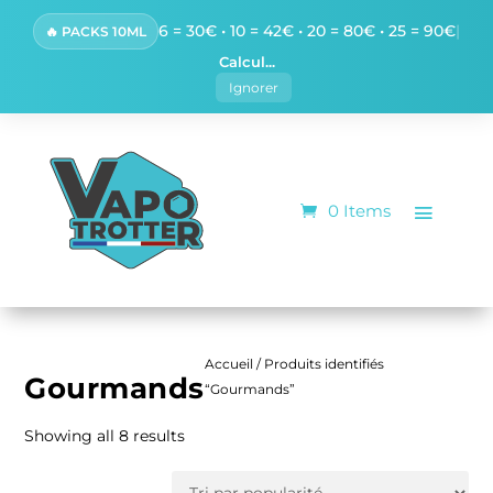
6 = 30€ • 10 = 42€ • 20 = 80€ • 25 = 90€
|
🔥 PACKS 10ML
Calcul...
Ignorer
0 Items
Accueil
/ Produits identifiés
Gourmands
“Gourmands”
S
Showing all 8 results
o
r