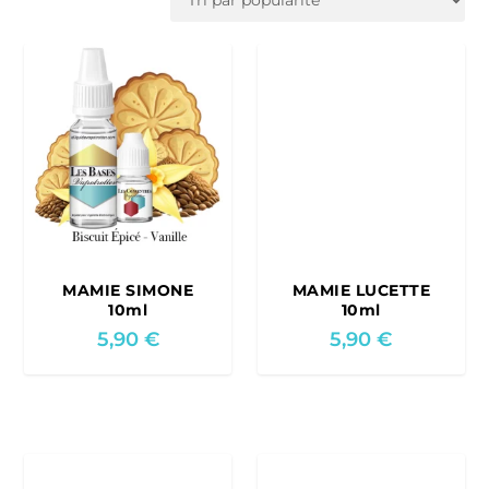
t
e
d
b
y
p
o
p
u
l
a
MAMIE SIMONE
MAMIE LUCETTE
r
10ml
10ml
i
5,90
€
5,90
€
t
y