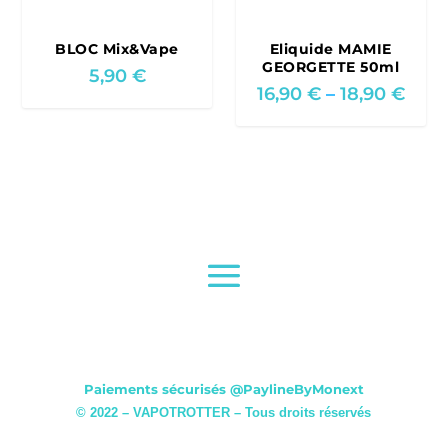
0
,
9
BLOC Mix&Vape
Eliquide MAMIE
€
0
GEORGETTE 50ml
5,90
€
P
16,90
€
–
18,90
€
€
r
t
i
h
c
r
e
o
r
u
a
g
n
h
g
1
e
8
:
,
1
9
6
0
,
Paiements sécurisés
@PaylineByMonext
9
© 2022 – VAPOTROTTER – Tous droits réservés
€
0