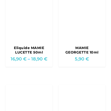
Eliquide MAMIE
MAMIE
LUCETTE 50ml
GEORGETTE 10ml
P
16,90
€
–
18,90
€
5,90
€
r
i
c
e
r
a
n
g
e