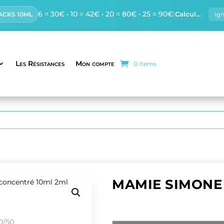
6 = 30€ • 10 = 42€ • 20 = 80€ • 25 = 90€
|
Calcul...
PACKS 10ML
Ig
Les Résistances
Mon compte
0 Items
MAMIE SIMONE 
Eliquide Biscuit épicé Vanille