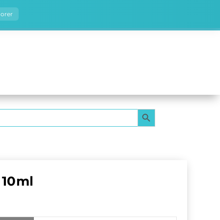
norer
SEARCH BUTTON
10ml