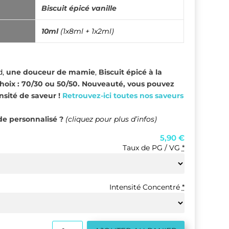
Biscuit épicé vanille
10ml
(1x8ml + 1x2ml)
d,
une douceur de mamie
,
Biscuit épicé à la
oix : 70/30 ou 50/50. Nouveauté, vous pouvez
nsité de saveur !
Retrouvez-ici toutes nos saveurs
e personnalisé ?
(cliquez pour plus d’infos)
5,90
€
Taux de PG / VG
*
Intensité Concentré
*
quantité