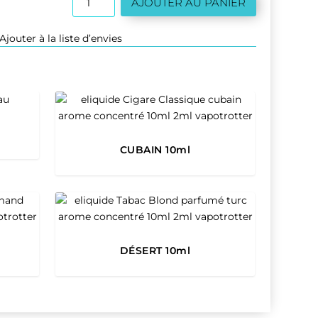
AJOUTER AU PANIER
de
MAMIE
Ajouter à la liste d’envies
SIMONE
10ml
CUBAIN 10ml
DÉSERT 10ml