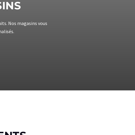
ins
uits. Nos magasins vous
nalisés.
ents