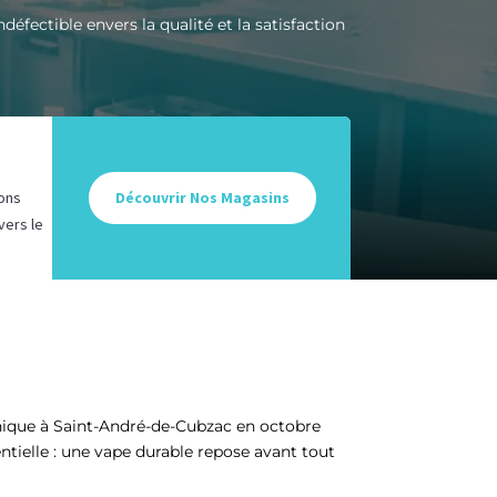
éfectible envers la qualité et la satisfaction
ons
Découvrir Nos Magasins
vers le
onique à Saint-André-de-Cubzac en octobre
ntielle : une vape durable repose avant tout