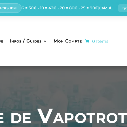
6 = 30€ • 10 = 42€ • 20 = 80€ • 25 = 90€
|
Calcul...
PACKS 10ML
Ig
ue
Infos / Guides
Mon Compte
0 Items
e de Vapotrot