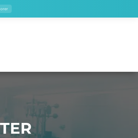
norer
ter