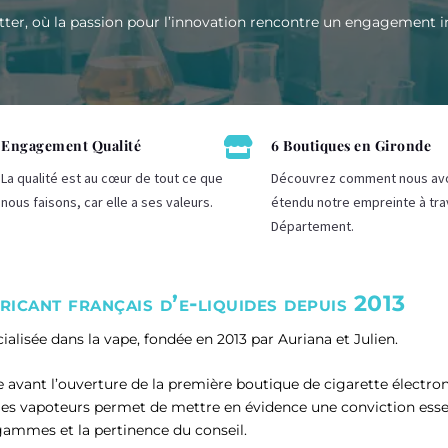
tter, où la passion pour l’innovation rencontre un engagement ind

Engagement Qualité
6 Boutiques en Gironde
La qualité est au cœur de tout ce que
Découvrez comment nous av
nous faisons, car elle a ses valeurs.
étendu notre empreinte à tra
Département.
ricant français d’e-liquides depuis 2013
alisée dans la vape, fondée en 2013 par Auriana et Julien.
 avant l’ouverture de la première boutique de cigarette électr
 les vapoteurs permet de mettre en évidence une conviction esse
 gammes et la pertinence du conseil.