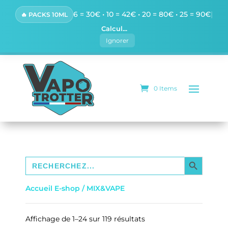
6 = 30€ • 10 = 42€ • 20 = 80€ • 25 = 90€
|
🔥 PACKS 10ML
Calcul...
Ignorer
0 Items
SEARCH BUTTON
Search
for:
Accueil E-shop
/ MIX&VAPE
S
Affichage de 1–24 sur 119 résultats