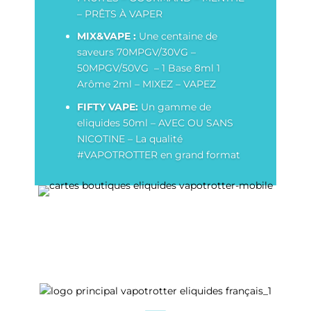
– PRÊTS À VAPER
MIX&VAPE :
Une centaine de
saveurs 70MPGV/30VG –
50MPGV/50VG – 1 Base 8ml 1
Arôme 2ml – MIXEZ – VAPEZ
FIFTY VAPE:
Un gamme de
eliquides 50ml – AVEC OU SANS
NICOTINE – La qualité
#VAPOTROTTER en grand format