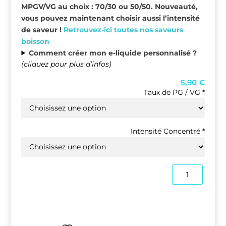
MPGV/VG au choix : 70/30 ou 50/50. Nouveauté,
vous pouvez maintenant choisir aussi l’intensité
de saveur !
Retrouvez-ici toutes nos saveurs
boisson
Comment créer mon e-liquide personnalisé ?
(cliquez pour plus d’infos)
5,90
€
Taux de PG / VG
*
Intensité Concentré
*
quantité
de
Rock'n'Roll
10ml