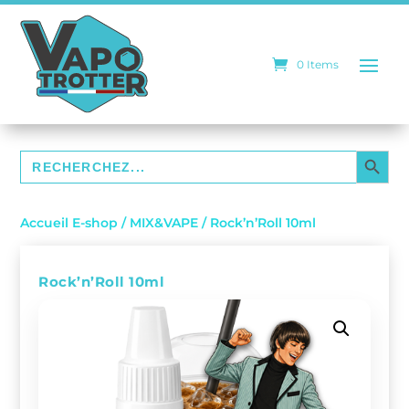
0 Items
SEARCH BUTTO
Search
for:
Accueil E-shop
/
MIX&VAPE
/ Rock’n’Roll 10ml
Rock’n’Roll 10ml