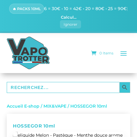
6 = 30€ • 10 = 42€ • 20 = 80€ • 25 = 90€
|
🔥 PACKS 10ML
Calcul...
Ignorer
0 Items
SEARCH BUTTO
Search
for:
Accueil E-shop
/
MIX&VAPE
/ HOSSEGOR 10ml
HOSSEGOR 10ml