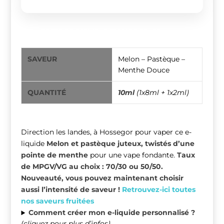
Eliquide melon pastèque menthe douce
SAVEUR
Melon – Pastèque –
Menthe Douce
QUANTITÉ
10ml
(1x8ml + 1x2ml)
Direction les landes, à Hossegor pour vaper ce e-
liquide
Melon
et
pastèque
juteux, twistés d’une
pointe de menthe
pour une vape fondante.
Taux
de MPGV/VG au choix : 70/30 ou 50/50.
Nouveauté, vous pouvez maintenant choisir
aussi l’intensité de saveur !
Retrouvez-ici toutes
nos saveurs fruitées
Comment créer mon e-liquide personnalisé ?
(cliquez pour plus d’infos)