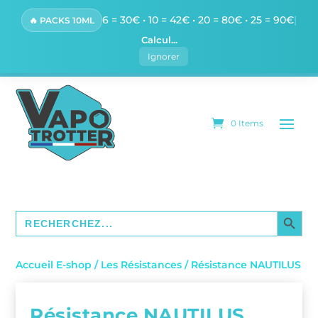
6 = 30€ • 10 = 42€ • 20 = 80€ • 25 = 90€
|
🔥 PACKS 10ML
Calcul...
Ignorer
0 Items
SEARCH BUTTO
Search
for:
Accueil E-shop
/
Les Résistances
/ Résistance NAUTILUS
Résistance NAUTILUS