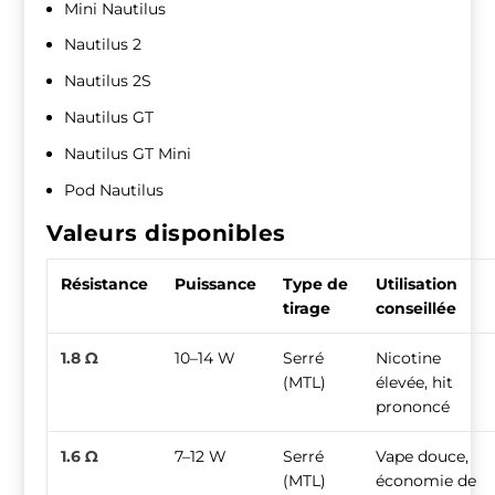
Mini Nautilus
Nautilus 2
Nautilus 2S
Nautilus GT
Nautilus GT Mini
Pod Nautilus
Valeurs disponibles
Résistance
Puissance
Type de
Utilisation
tirage
conseillée
1.8 Ω
10–14 W
Serré
Nicotine
(MTL)
élevée, hit
prononcé
1.6 Ω
7–12 W
Serré
Vape douce,
(MTL)
économie de