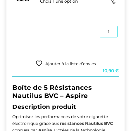
quantité
de
Résistance
NAUTILUS
Ajouter à la liste d’envies
10,90
€
Boîte de 5 Résistances
Nautilus BVC – Aspire
Description produit
Optimisez les performances de votre cigarette
électronique grâce aux
résistances Nautilus BVC
conçues par
Aspire
. Dotées de la technologie