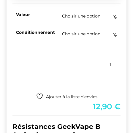
Valeur
Conditionnement
quantité
de
GeekVape
B
Series
Ajouter à la liste d’envies
12,90
€
Résistances GeekVape B