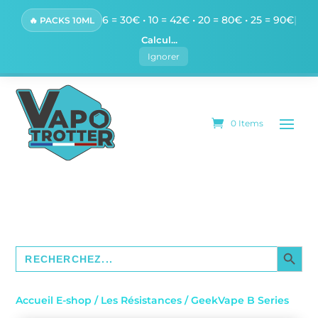
6 = 30€ • 10 = 42€ • 20 = 80€ • 25 = 90€
|
🔥 PACKS 10ML
Calcul...
Ignorer
0 Items
SEARCH BUTTO
Search
for:
Accueil E-shop
/
Les Résistances
/ GeekVape B Series