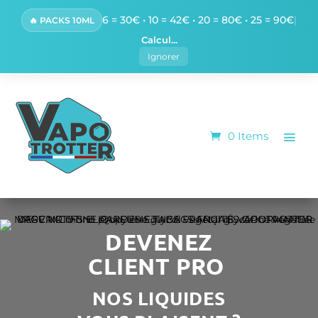
6 = 30€ • 10 = 42€ • 20 = 80€ • 25 = 90€
|
🔥 PACKS 10ML
Calcul...
Ignorer
0 Items
DEVENEZ
CLIENT PRO
NOS LIQUIDES