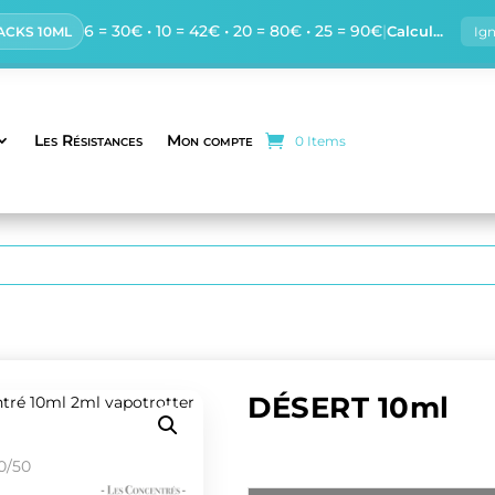
6 = 30€ • 10 = 42€ • 20 = 80€ • 25 = 90€
|
Calcul...
PACKS 10ML
Ig
Les Résistances
Mon compte
0 Items
DÉSERT 10ml
Tabac blond turc parfumé