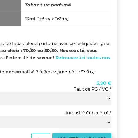
Tabac turc parfumé
10ml
(1x8ml + 1x2ml)
iquide tabac blond parfumé
avec cet e-liquide signé
u choix : 70/30 ou 50/50. Nouveauté, vous
i l’intensité de saveur !
Retrouvez-ici toutes nos
e personnalisé ?
(cliquez pour plus d’infos)
5,90
€
Taux de PG / VG
*
Intensité Concentré
*
quantité