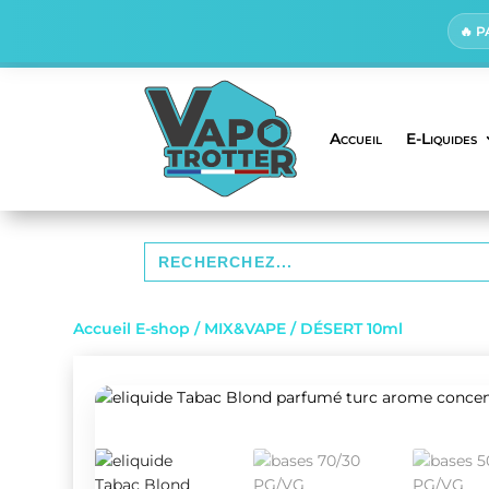
🔥 
Accueil
E-Liquides
Search
for:
Accueil E-shop
/
MIX&VAPE
/ DÉSERT 10ml