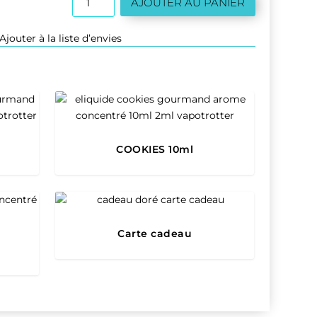
AJOUTER AU PANIER
de
DÉSERT
Ajouter à la liste d’envies
10ml
COOKIES 10ml
Carte cadeau