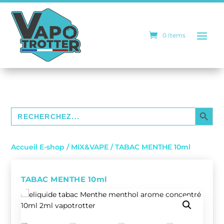
0 Items
SEARCH BUTTO
Search
for:
Accueil E-shop
/
MIX&VAPE
/ TABAC MENTHE 10ml
TABAC MENTHE 10ml