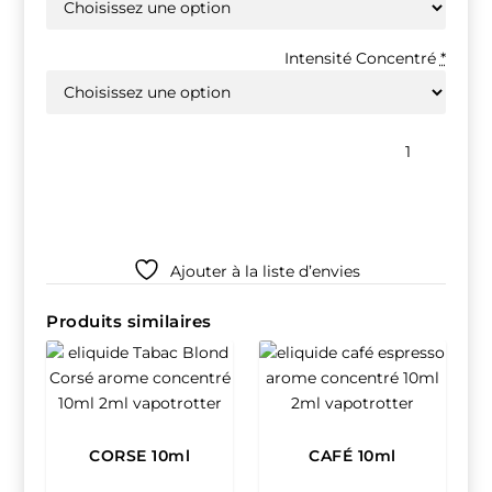
Intensité Concentré
*
quantité
de
TABAC
MENTHE
10ml
Ajouter à la liste d’envies
Produits similaires
CORSE 10ml
CAFÉ 10ml