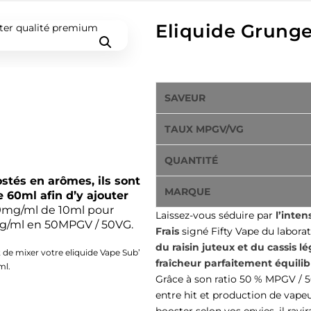
Eliquide Grung
ELIQUIDE raisin cassis frais
SAVEUR
TAUX MPGV/VG
QUANTITÉ
ostés en arômes, ils sont
MARQUE
 60ml afin d’y ajouter
9mg/ml de 10ml pour
Laissez-vous séduire par
l’inten
mg/ml en 50MPGV / 50VG.
Frais
signé Fifty Vape du labora
du raisin juteux et du cassis 
t de mixer votre eliquide Vape Sub’
fraîcheur parfaitement équili
ml.
Grâce à son ratio 50 % MPGV / 5
entre hit et production de vape
booster selon vos envies, il ravi