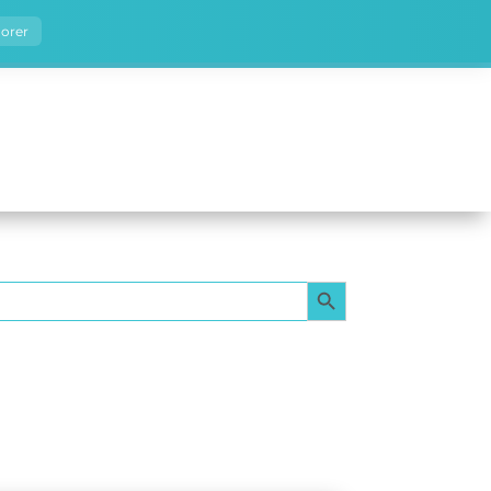
norer
SEARCH BUTTON