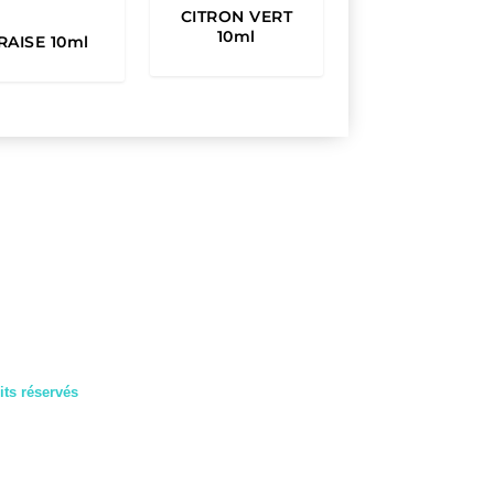
e
CITRON VERT
10ml
RAISE 10ml
:
1
6
,
9
0
ts réservés
€
t