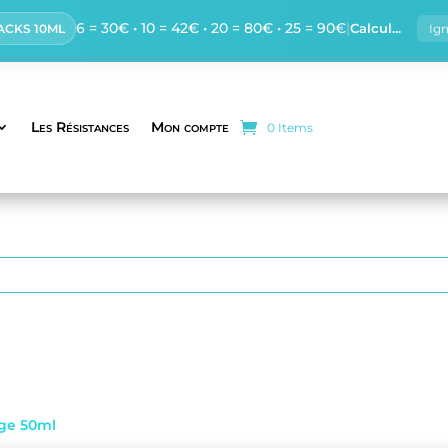
6 = 30€ • 10 = 42€ • 20 = 80€ • 25 = 90€
|
Calcul...
PACKS 10ML
Ig
Les Résistances
Mon compte
0 Items
nge 50ml