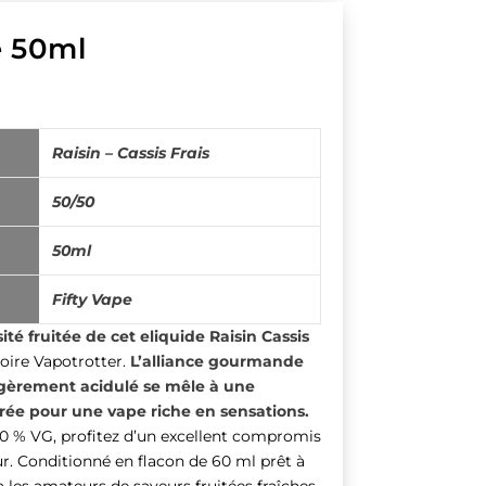
e 50ml
Raisin – Cassis Frais
50/50
50ml
Fifty Vape
sité fruitée de cet eliquide Raisin Cassis
toire Vapotrotter.
L’alliance gourmande
légèrement acidulé se mêle à une
brée pour une vape riche en sensations.
0 % VG, profitez d’un excellent compromis
ur. Conditionné en flacon de 60 ml prêt à
ra les amateurs de saveurs fruitées fraîches