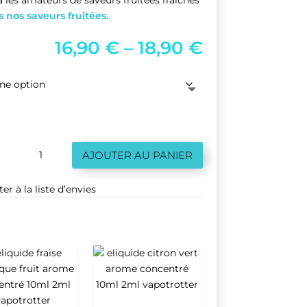
s nos saveurs fruitées.
P
16,90
€
–
18,90
€
r
i
c
quantité
AJOUTER AU PANIER
e
de
Eliquide
er à la liste d’envies
r
Grunge
50ml
a
n
g