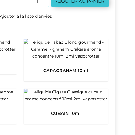
AJOUTER AU PANIER
de
POMME
Ajouter à la liste d’envies
10ml
CARAGRAHAM 10ml
CUBAIN 10ml