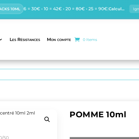
6 = 30€ • 10 = 42€ • 20 = 80€ • 25 = 90€
|
Calcul...
PACKS 10ML
Ig
Les Résistances
Mon compte
0 Items
POMME 10ml
Eliquide pomme verte