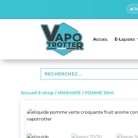
🔥 
Accueil
E-Liquides
Search
for:
Accueil E-shop
/
MIX&VAPE
/ POMME 10ml