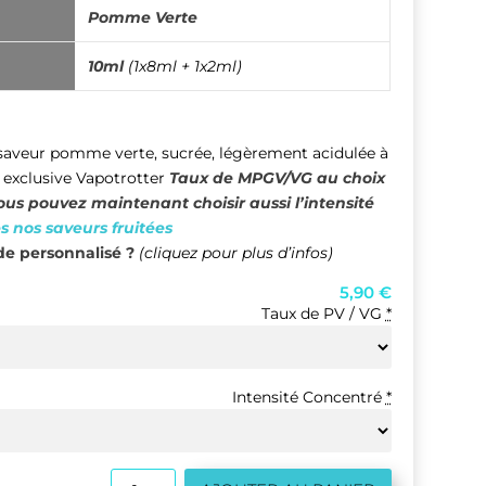
Pomme Verte
10ml
(1x8ml + 1x2ml)
 saveur pomme verte, sucrée, légèrement acidulée
à
e exclusive Vapotrotter
Taux de MPGV/VG au choix
ous pouvez maintenant choisir aussi l’intensité
s nos saveurs fruitées
e personnalisé ?
(cliquez pour plus d’infos)
5,90
€
Taux de PV / VG
*
Intensité Concentré
*
quantité