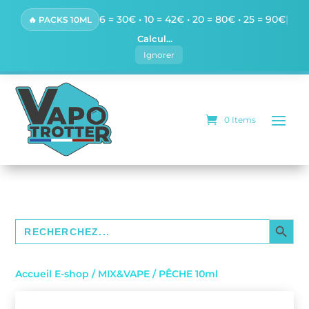
6 = 30€ • 10 = 42€ • 20 = 80€ • 25 = 90€
|
🔥 PACKS 10ML
Calcul...
Ignorer
0 Items
SEARCH BUTTO
Search
for:
Accueil E-shop
/
MIX&VAPE
/ PÊCHE 10ml