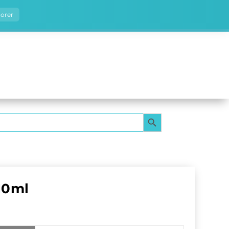
norer
SEARCH BUTTON
10ml