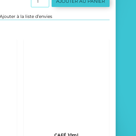
AJOUTER AU PANIER
de
NOIX
Ajouter à la liste d’envies
DE
COCO
10ml
CAFÉ 10ml