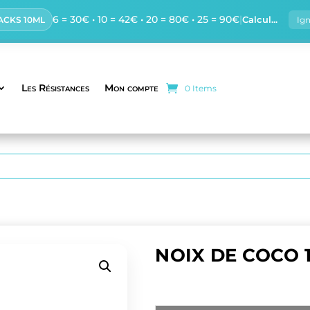
6 = 30€ • 10 = 42€ • 20 = 80€ • 25 = 90€
|
Calcul...
PACKS 10ML
Ig
Les Résistances
Mon compte
0 Items
NOIX DE COCO 
Eliquide noix de coco