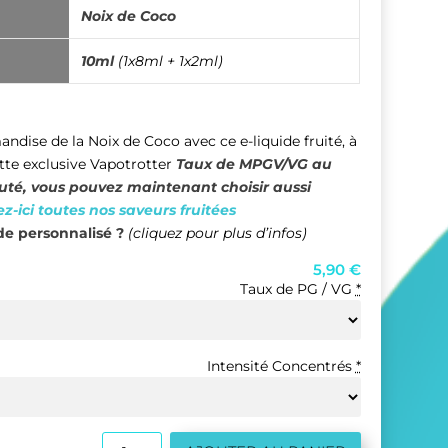
Noix de Coco
10ml
(1x8ml + 1x2ml)
mandise de la
Noix de Coco
avec ce e-liquide fruité, à
ette exclusive Vapotrotter
Taux de MPGV/VG au
auté, vous pouvez maintenant choisir aussi
z-ici toutes nos saveurs fruitées
e personnalisé ?
(cliquez pour plus d’infos)
5,90
€
Taux de PG / VG
*
Intensité Concentrés
*
quantité