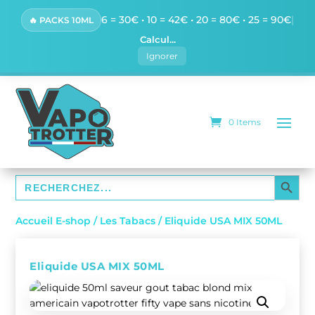
6 = 30€ • 10 = 42€ • 20 = 80€ • 25 = 90€
|
🔥 PACKS 10ML
Calcul...
Ignorer
0 Items
SEARCH BUTTO
Search
for:
Accueil E-shop
/
Les Tabacs
/ Eliquide USA MIX 50ML
Eliquide USA MIX 50ML