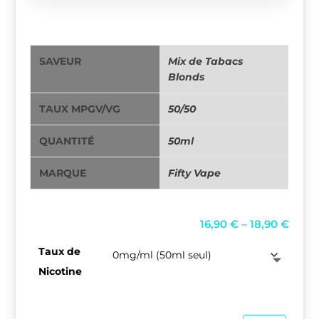
SAVEUR
Mix de Tabacs
Blonds
TAUX MPGV/VG
50/50
QUANTITÉ
50ml
MARQUE
Fifty Vape
P
16,90
€
–
18,90
€
r
Taux de
i
Nicotine
c
e
r