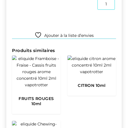
quantité
a
de
n
Eliquide
g
USA
e
MIX
50ML
:
Ajouter à la liste d’envies
1
6
Produits similaires
,
9
0
€
CITRON 10ml
t
h
FRUITS ROUGES
10ml
r
o
u
g