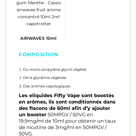
h
1
8
,
9
AIRWAVES 10ml
0
COMPOSITION
€
Du mono propylène glycol végétal
De la glycérine végétale
Des arômes vapologiques
Les eliquides Fifty Vape sont boostés
en arômes, ils sont conditionnés dans
des flacons de 60ml afin d’y ajouter
un booster
50MPGV / 50VG en
19,9mg/ml de 10ml pour obtenir un taux
de nicotine de 3mg/ml en 50MPGV /
50VG.