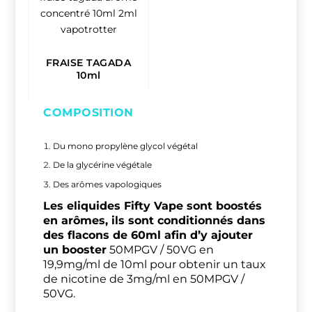
h
1
8
,
FRAISE TAGADA
9
10ml
0
COMPOSITION
€
Du mono propylène glycol végétal
De la glycérine végétale
Des arômes vapologiques
Les eliquides Fifty Vape sont boostés
en arômes, ils sont conditionnés dans
des flacons de 60ml afin d’y ajouter
un booster
50MPGV / 50VG en
19,9mg/ml de 10ml pour obtenir un taux
de nicotine de 3mg/ml en 50MPGV /
50VG.