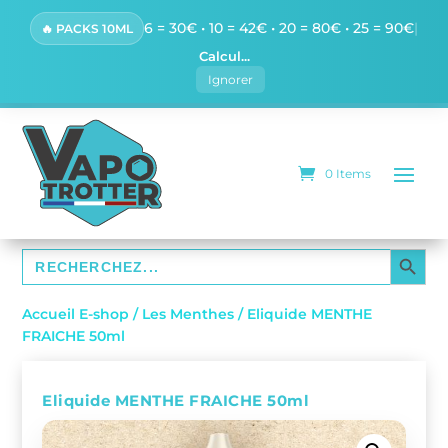
6 = 30€ • 10 = 42€ • 20 = 80€ • 25 = 90€
|
🔥 PACKS 10ML
Calcul...
Ignorer
0 Items
SEARCH BUTTO
Search
for:
Accueil E-shop
/
Les Menthes
/ Eliquide MENTHE
FRAICHE 50ml
Eliquide MENTHE FRAICHE 50ml