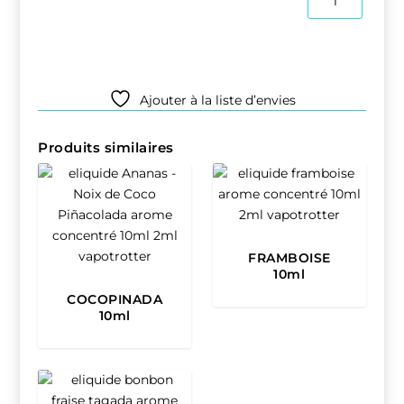
a
de
n
Eliquide
g
MENTHE
e
FRAICHE
50ml
:
Ajouter à la liste d’envies
1
6
Produits similaires
,
9
0
€
FRAMBOISE
t
10ml
h
COCOPINADA
10ml
r
o
u
g