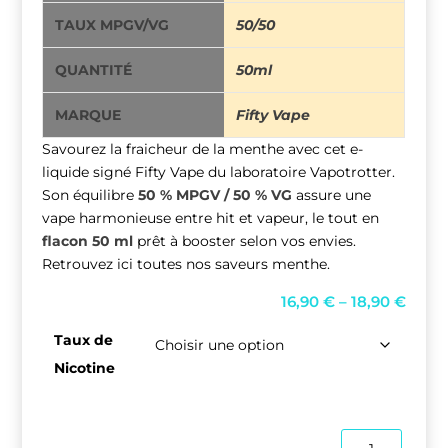
TAUX MPGV/VG
50/50
QUANTITÉ
50ml
MARQUE
Fifty Vape
Savourez la fraicheur de la menthe avec cet e-
liquide signé Fifty Vape du laboratoire Vapotrotter.
Son équilibre
50 % MPGV / 50 % VG
assure une
vape harmonieuse entre hit et vapeur, le tout en
flacon 50 ml
prêt à booster selon vos envies.
Retrouvez ici toutes nos saveurs menthe.
P
16,90
€
–
18,90
€
r
Taux de
i
Nicotine
c
e
r
quantité